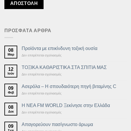
ΠΡΟΣΦΑΤΑ ΑΡΘΡΑ
Προϊόντα με επικίνδυνη τοξική ουσία
08
Μαρ
στο
Δεν επιτρέπεται σχολιασμός
Προϊόντα
με
ΤΟΞΙΚΑ ΚΑΘΑΡΙΣΤΙΚΑ ΣΤΑ ΣΠΙΤΙΑ ΜΑΣ
12
επικίνδυνη
Ιούν
στο
Δεν επιτρέπεται σχολιασμός
τοξική
ΤΟΞΙΚΑ
ουσία
ΚΑΘΑΡΙΣΤΙΚΑ
Ασερόλα – Η σπουδαιότερη πηγή βιταμίνης C
09
ΣΤΑ
Φεβ
στο
Δεν επιτρέπεται σχολιασμός
ΣΠΙΤΙΑ
Ασερόλα
ΜΑΣ
–
Η ΝΕΑ FM WORLD Ξεκίνησε στην Ελλάδα
08
Η
Δεκ
στο
Δεν επιτρέπεται σχολιασμός
σπουδαιότερη
Η
πηγή
ΝΕΑ
βιταμίνης
Απαγορεύουν πασίγνωστο άρωμα
09
FM
C
Σεπ